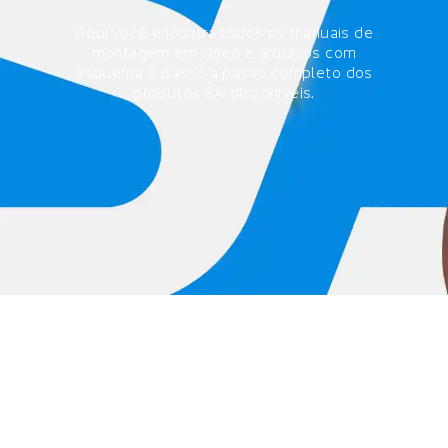
Aqui você encontra todos os manuais de
montagem
em vídeo e arquivos com
esquema e passo a passo completo
dos
produtos SA disponíveis.