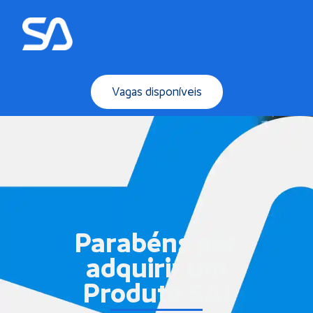
Vagas disponíveis
Parabéns por
adquirir um
Produto SA!