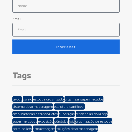
Email
Inscrever
Tags
layout
varejo
estoque organizado
organizar supermecados
sistema de armazenagem
estrutura cantilever
empilhadeiras e transpaletes
superação
tendências do varejo
supermercados
exposição
gôndolas
loja
organização de estoque
porta pallets
armazenagem
soluções de armazenagem