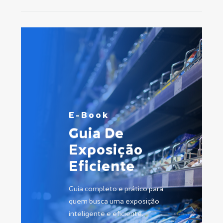
E-Book
Guia
De
Exposição
Eficiente
Guia completo e prático para
quem busca uma exposição
inteligente e eficiente.