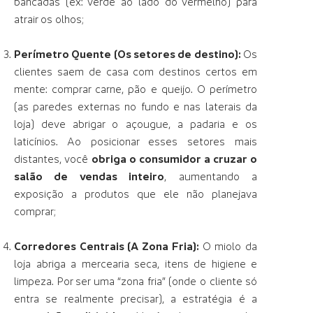
bancadas (ex: verde ao lado do vermelho) para
atrair os olhos;
Perímetro Quente (Os setores de destino):
Os
clientes saem de casa com destinos certos em
mente: comprar carne, pão e queijo. O perímetro
(as paredes externas no fundo e nas laterais da
loja) deve abrigar o açougue, a padaria e os
laticínios
. Ao posicionar esses setores mais
distantes, você
obriga o consumidor a cruzar o
salão de vendas inteiro
, aumentando a
exposição a produtos que ele não planejava
comprar;
Corredores Centrais (A Zona Fria):
O miolo da
loja abriga a mercearia seca, itens de higiene e
limpeza. Por ser uma “zona fria” (onde o cliente só
entra se realmente precisar), a estratégia é a