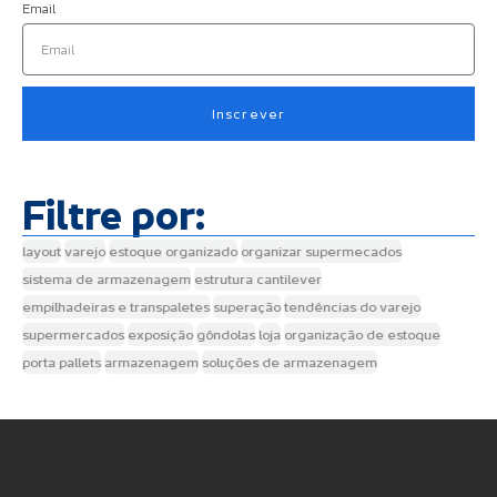
Email
Inscrever
Filtre por:
layout
varejo
estoque organizado
organizar supermecados
sistema de armazenagem
estrutura cantilever
empilhadeiras e transpaletes
superação
tendências do varejo
supermercados
exposição
gôndolas
loja
organização de estoque
porta pallets
armazenagem
soluções de armazenagem