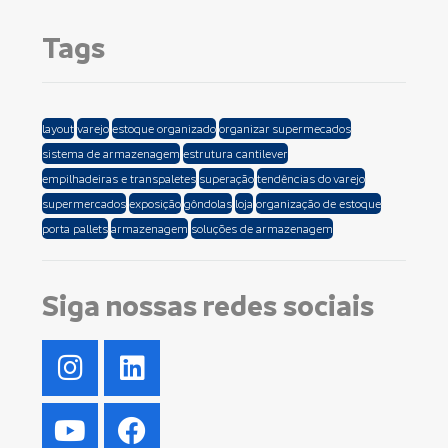
Tags
layout
varejo
estoque organizado
organizar supermecados
sistema de armazenagem
estrutura cantilever
empilhadeiras e transpaletes
superação
tendências do varejo
supermercados
exposição
gôndolas
loja
organização de estoque
porta pallets
armazenagem
soluções de armazenagem
Siga nossas redes sociais