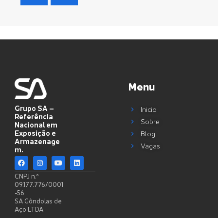
Menu
Grupo SA –
Inicio
Referência
Sobre
Nacional em
Exposição e
Blog
Armazenage
Vagas
m.
CNPJ n.º
09.177.776/0001
-56
SA Gôndolas de
Aço LTDA