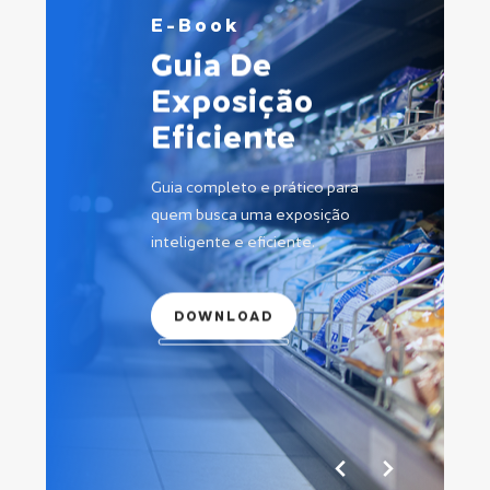
E-Book
Guia
De
Exposição
Eficiente
Guia completo e prático para
quem busca uma exposição
inteligente e eficiente.
DOWNLOAD